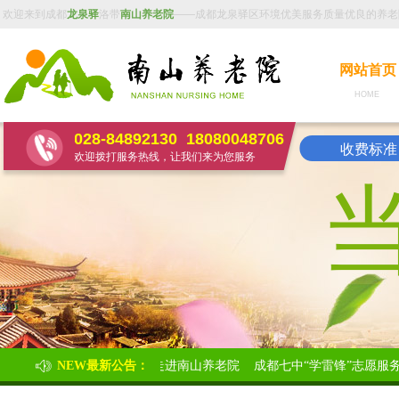
欢迎来到成都
龙泉驿
洛带
南山养老院
——成都龙泉驿区环境优美服务质量优良的养老
网站首页
HOME 
028-84892130
18080048706
收费标准：
欢迎拨打服务热线，让我们来为您服务
七中“学雷锋”志愿服务活动走进南山养老院
NEW最新公告：
成都七中“学雷锋”志愿服