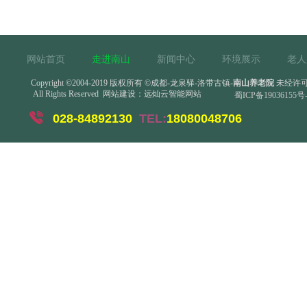
网站首页
走进南山
新闻中心
环境展示
老人
Copyright
©
2004-2019 版权所有
©成都-龙泉驿-洛带古镇-
南山养老院
未经许可
All Rights Reserved
网站建设：
远灿云智能网站
蜀ICP备19036155号-
028-84892130
TEL:
18080048706