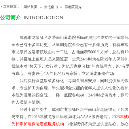
•
当前位置：
网站首页
≡
走进南山
≡
养老院简介
公司简介
INTRODUCTION
成都市龙泉驿区洛带南山养老院系民政局批准成立的一家非营
至今已有十多年历史，从早期办院至今已有十多年历史，有着丰富
市龙泉驿区洛带镇岐山村十二组，占地面积5000平方米，总共有12
控，并且晚上值班人员来回巡逻，全天24小时为在院老年人保驾
我院本着“替天下儿女行孝，为亿万家庭分忧”的办院理念，以“有
有真心、有责任心”人性化的服务宗旨，立足养老服务市场。
我院实行食堂饭菜多样化，每周食谱早安排，同时提供预约饭
求，专业护工为自理、半失能和全失能的老年人提供人性化的看护
本院为温馨的四合院，一楼一底配备电梯，24小时提供热水，标
作人员随叫随到。
经过十多年努力，成都市龙泉驿区洛带南山养老院得到了各级
与支持，在2015年被龙泉区民政局评为AAAA级养老院，
2023
为长期护理保险定点服务机构，
相信我们将为您提供更贴心、放心