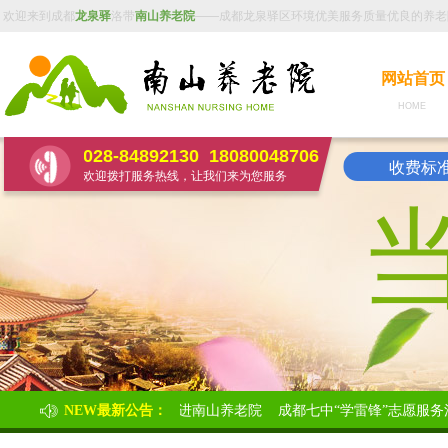
欢迎来到成都
龙泉驿
洛带
南山养老院
——成都龙泉驿区环境优美服务质量优良的养老
网站首页
HOME 
028-84892130
18080048706
收费标准：
欢迎拨打服务热线，让我们来为您服务
中“学雷锋”志愿服务活动走进南山养老院
NEW最新公告：
成都七中“学雷锋”志愿服务