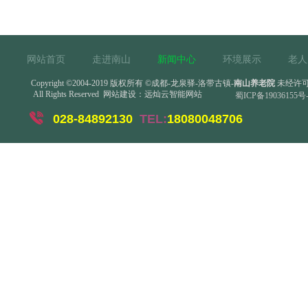
网站首页
走进南山
新闻中心
环境展示
老人
Copyright
©
2004-2019 版权所有
©成都-龙泉驿-洛带古镇-
南山养老院
未经许可
All Rights Reserved
网站建设：
远灿云智能网站
蜀ICP备19036155号-
028-84892130
TEL:
18080048706