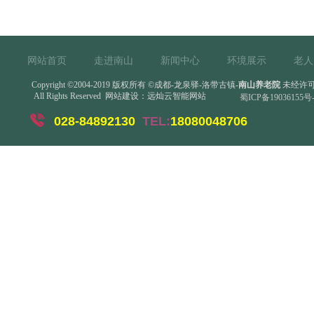
网站首页
走进南山
新闻中心
环境展示
老人
Copyright
©
2004-2019 版权所有
©成都-龙泉驿-洛带古镇-
南山养老院
未经许可
All Rights Reserved
网站建设：
远灿云智能网站
蜀ICP备19036155号-
028-84892130
TEL:
18080048706