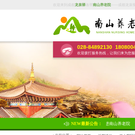
欢迎来到成都
龙泉驿
洛带
南山养老院
——成都龙泉
028-84892130
180800
欢迎拨打服务热线，让我们来为您服
成都七中“学雷锋”志愿服务活动走进南山养老院
NEW最新公告：