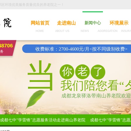
驿区环境优美服务质量优良的养老院之一！
网站首页
走进南山
环境展示
新闻中心
HOME ABOUT US NEWS AGGREGATION INSURAN
48706
收费标准：2700-4600元/月<按不同级别收费>
务
当
你
老
了
我们陪您看“
成都龙泉驿洛带南山养老院欢迎
成都七中“学雷锋”志愿服务活动走进南山养老院
成都七中“学雷锋”志愿