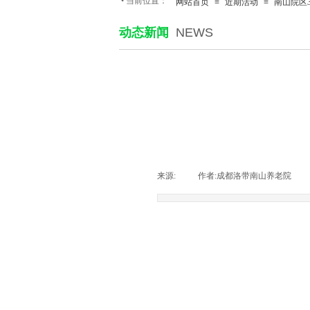
•
当前位置：
网站首页
≡
近期活动
≡
南山院区3
动态新闻
NEWS
来源:
|
作者:
成都洛带南山养老院
|