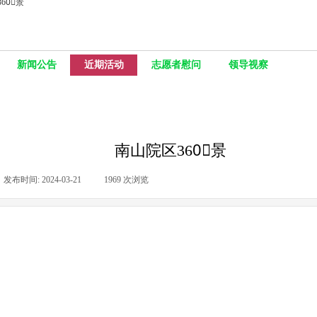
60〬景
新闻公告
近期活动
志愿者慰问
领导视察
南山院区360〬景
发布时间:
2024-03-21
|
1969
次浏览
|